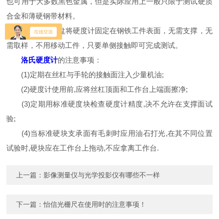
也可用于大多数黑色金属，但是实际应用上一般只限于测试硬质
合金和薄硬钢带材料。
利用磁力吸盘将硬度计固定在钢铁工件表面，无需支撑，无
需取样，不用移动工件，只要单侧接触即可完成测试。
洛氏硬度计
的注意事项：
(1)定期在丝杠与手轮的接触面注入少量机油;
(2)硬度计使用前,应将丝杠顶面和工作台上端面擦净;
(3)定期用标准硬度块检查硬度计精度,决不允许在支撑面试
验;
(4)当标准硬块支承面有毛刺时应用油石打光,在其不同位置
试验时,硬块应在工作台上拖动,不应拿离工作台.
上一篇：
影像测量仪与光学投影仪有哪些不一样
下一篇：
怡信光栅尺在使用时的注意事项！