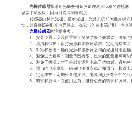
光栅传感器
指采用光栅叠栅条纹原理测量位移的传感器。
误差平均效应，因而能提高测量精度。
传感器由标尺光栅、指示光栅、光路系统和测量系统四部
动，并直接照射到光电元件上，在它们的输出端得到一串电
光栅传感器
的注意事项：
1、安装位置：安装位置对于测量结果至关重要。确保与被
2、清洁和保护：保持光源和接收器清洁。定期清除灰尘、
3、对准和校准：确保光源和接收器之间的光栅对准正确。
4、避免过大距离：测量范围有限，过大的测量距离可能导
5、避免干扰源：对于外部光源和电磁干扰敏感。避免将安
6、适当的电源供应：确保电源供应稳定和适当。检查电源
7、定期维护：定期检查连接线、电缆和接头等部件的状态
8、调试和测试：在使用之前，进行必要的调试和测试。确