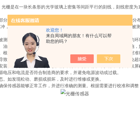
光栅是在一块长条形的光学玻璃上密集等间距平行的刻线，刻线密度为10
分组成。标尺光栅相对于指示光栅移动时，便形成大致按正弦规律分布
脉冲，通过放大、整形、辨向和计数系统产生数字信号输出，直接显示被
欢迎您！
来自局域网的朋友！有什么可以帮
测物体之间的距离和角度符合设备要求。避免安装在有振动或干扰的环
助您的吗？
油脂或其他污染物，以免影响光的传输和接收。使用适当的防护措施，
根据制造商的指导进行校准，以确保测量结果的准确性。定期检查对准
致测量误差。在选择时，确保其测量范围与应用需求相匹配，并避免超
装在强光照射或电磁干扰较大的环境中。如果存在干扰源，可以采取屏
电压和电流是否符合制造商的要求，并避免电源波动或过载。
。如发现松动、磨损或损坏，及时进行维修或更换。
保传感器能够正常工作，并进行准确的测量。根据需要进行校准和调整