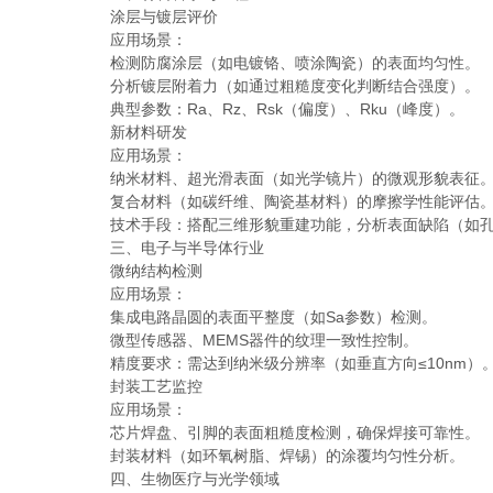
涂层与镀层评价
应用场景：
检测防腐涂层（如电镀铬、喷涂陶瓷）的表面均匀性。
分析镀层附着力（如通过粗糙度变化判断结合强度）。
典型参数：Ra、Rz、Rsk（偏度）、Rku（峰度）。
新材料研发
应用场景：
纳米材料、超光滑表面（如光学镜片）的微观形貌表征
复合材料（如碳纤维、陶瓷基材料）的摩擦学性能评估
技术手段：搭配三维形貌重建功能，分析表面缺陷（如孔
三、电子与半导体行业
微纳结构检测
应用场景：
集成电路晶圆的表面平整度（如Sa参数）检测。
微型传感器、MEMS器件的纹理一致性控制。
精度要求：需达到纳米级分辨率（如垂直方向≤10nm）
封装工艺监控
应用场景：
芯片焊盘、引脚的表面粗糙度检测，确保焊接可靠性。
封装材料（如环氧树脂、焊锡）的涂覆均匀性分析。
四、生物医疗与光学领域