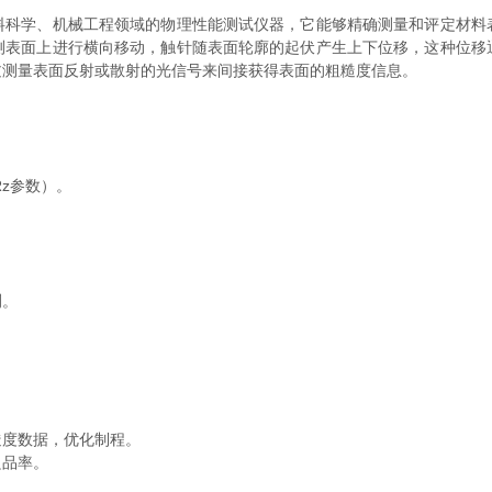
料科学、机械工程领域的物理性能测试仪器，它能够精确测量和评定材料
测表面上进行横向移动，触针随表面轮廓的起伏产生上下位移，这种位移
过测量表面反射或散射的光信号来间接获得表面的粗糙度信息。
z参数）。
。
测。
度数据，优化制程。
品率。