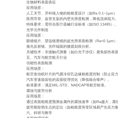
生物材料表面表征
应用场景：
人工关节、牙科植入物的粗糙度设计（如Ra 0.1~1μm
医用导管、血管支架的内壁光滑度检测，降低流体阻力
特殊要求：需符合医疗器械行业标准（如ISO 13485）。
光学元件制造
应用场景：
眼镜镜片、望远镜透镜的超光滑表面检测（Ra<0.1μm）
激光反射镜、光纤端面的微观划痕分析。
关键技术：非接触式测量（如白光干涉仪）避免损伤表
五、汽车与航空航天行业
功能性表面检测
应用场景：
航空发动机叶片的气膜冷却孔边缘粗糙度控制（防止应力
汽车变速箱齿轮的齿面纹理优化（降低啮合噪声）。
标准要求：满足MIL-STD、NADCAP等航空标准。
腐蚀与疲劳分析
应用场景：
通过表面粗糙度预测金属件的腐蚀速率（如Ra越大，腐
疲劳裂纹萌生点的定位（如粗糙度突变区域易产生应力集
六、科研与教学