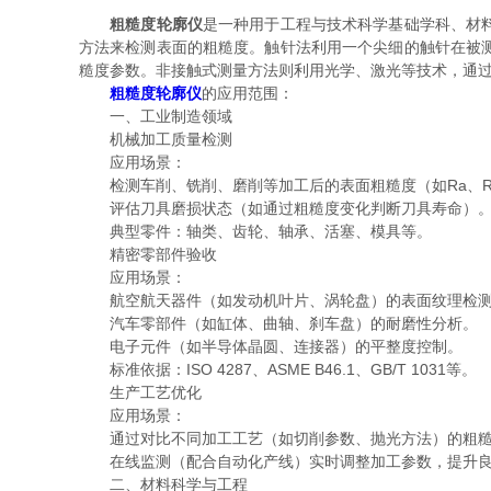
粗糙度轮廓仪
是一种用于工程与技术科学基础学科、材
方法来检测表面的粗糙度。触针法利用一个尖细的触针在被
糙度参数。非接触式测量方法则利用光学、激光等技术，通
粗糙度轮廓仪
的应用范围：
一、工业制造领域
机械加工质量检测
应用场景：
检测车削、铣削、磨削等加工后的表面粗糙度（如Ra、R
评估刀具磨损状态（如通过粗糙度变化判断刀具寿命）
典型零件：轴类、齿轮、轴承、活塞、模具等。
精密零部件验收
应用场景：
航空航天器件（如发动机叶片、涡轮盘）的表面纹理检
汽车零部件（如缸体、曲轴、刹车盘）的耐磨性分析。
电子元件（如半导体晶圆、连接器）的平整度控制。
标准依据：ISO 4287、ASME B46.1、GB/T 1031等。
生产工艺优化
应用场景：
通过对比不同加工工艺（如切削参数、抛光方法）的粗糙
在线监测（配合自动化产线）实时调整加工参数，提升良
二、材料科学与工程