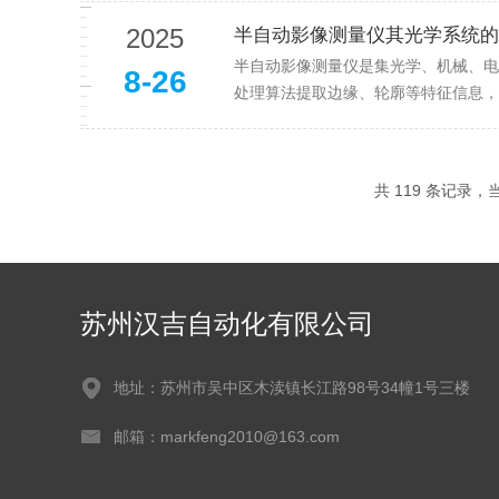
2025
半自动影像测量仪其光学系统的
半自动影像测量仪是集光学、机械、电
8-26
处理算法提取边缘、轮廓等特征信息，
共 119 条记录，当前
苏州汉吉自动化有限公司
地址：苏州市吴中区木渎镇长江路98号34幢1号三楼
邮箱：markfeng2010@163.com