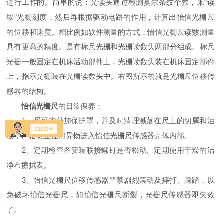
进行工作的。简单的说：光读头通过检测莫尔条纹个数，来“读
取”光栅刻度，然后再根据驱动电路的作用，计算出怡信光栅尺
的位移和速度。相比例如软件测量的方式，怡信光栅尺读数测量
具有更高的精度。是有标尺光栅和光栅读数头两部分组成。标尺
光栅一般固定在机床活动部件上，光栅读数头装在机床固定部件
上，指示光栅装在光栅读数头中。右图所示的就是光栅尺位移传
感器的结构。
怡信光栅尺
的日常保养：
1、尽可能外加保护罩，并及时清理溅落在尺上的切屑和油
液，严格防止任何异物进入怡信光栅尺传感器壳体内部。
2、定期检查各安装联接螺钉是否松动、定期使用干燥的洁
净布擦拭表。
3、怡信光栅尺位移传感器严禁剧烈震动及摔打、踩踏，以
免破坏怡信光栅尺，如怡信光栅尺断裂，光栅尺传感器即失效
了。