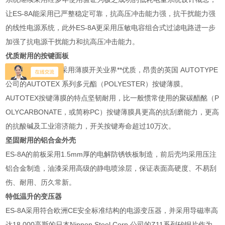
让ES-8A能采用已严整稳定可靠，抗高压冲击能力强，抗干扰能力强
的线性电源系统，此外ES-8A更采用压敏电容组合式过滤电路进一步
加强了抗电源干扰能力和抗高压冲击能力。
优质耐用的按键面板
ES-8A的按键面板采用薄膜开关业界**优质，昂贵的英国 AUTOTYPE
公司的AUTOTEX 系列多元酯（POLYESTER）按键薄膜。
AUTOTEX按键薄膜的特点坚韧耐用，比一般惯常使用的聚碳醋酩（P
OLYCARBONATE，或简称PC）按键薄膜具更高的抗刮磨能力，更高
的抗酸碱及工业溶济能力，开关按键寿命超过10万次。
坚固耐用的铝合金外壳
ES-8A的前板采用1.5mm厚的电解防锈铁板制造，前后壳均采用压注
铝合金制造，油漆采用高级的静电喷涂层，保证表面高硬度、不易刮
伤、耐用、历久常新。
特低温升的变压器
ES-8A采用符合欧洲CE安全标准结构的电源变压器，并采用导磁率高
达18,000高斯的日本Nippon Steel Corp.公司的Z11系列矽铜片作为