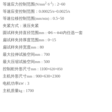
2
-1
等速应力控制范围
·
2~60
(N/mm
S
)：
等速应变控制范围：
0.00025/s~0.0025/s
等速位移控制范围
0.5~50
(mm/min)：
夹紧方式：
液压夹紧
圆试样夹持直径范围
Φ6
～
内任选一套
mm：
Φ40
扁试样夹持厚度范围
0~15
mm：
扁试样夹持宽度
80
mm：
最大拉伸试验空间
700
mm：
最大压缩试验空间
500
mm：
控制柜外形尺寸
1100
×
×
mm：
620
850
主机外形尺寸
900×630×2300
mm：
电机功率
3
kW：
主机质量
1700
kg：