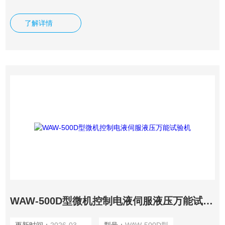
剥离、撕裂等力学性能指标的测试。系统采用微机闭环控制，
具有宽广准确的加载速度和测力范围，对载荷、位移的测量和
了解详情
控制有较高的精度和灵敏度。该设备适用于金属、胶粘剂、管
材、型材、航空航天、石油化工、防水卷材、电线电缆、纺
织、纤维、橡胶、陶瓷、食品、医药包装、土工布、薄膜、木
材、纸张等制造业
WAW-500D型微机控制电液伺服液压万能试验机