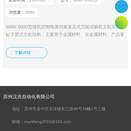
更新时间：
2026-03-20
型号：
WAW-500D型
浏览量：
2880
WAW-500D型微机控制电液伺服液压式万能试验机主机采用油
缸下置式主机结构，主要用于金属材料、非金属材料、产品零
件、部件、结构件，标准件的拉伸、压缩、弯曲等力学性能试
验。 本系列试验机若增配环境装置还可做该环境下的材料拉
了解详情
伸、压缩及弯曲试验。例如：高温拉伸、低温拉伸、压缩等试
验。 适用于钢铁、冶金、建筑建材、质检中心、水利水电、
公路桥梁、科研院所，大专院校力学等厂矿企业和检测科研机
构。
苏州汉吉自动化有限公司
地址：苏州市吴中区木渎镇长江路98号34幢1号三楼
邮箱：markfeng2010@163.com