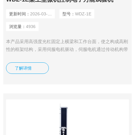
更新时间：
2026-03-20
型号：
WDZ-1E
浏览量：
4936
本产品采用高强度光杠固定上横梁和工作台面，使之构成高刚
性的框架结构，采用伺服电机驱动，伺服电机通过传动机构带
动横梁上下移动，实现试验加载过程。 主要用于各种金属、
非金属及复合材料进行力学性能指标的测试。精密的自动控制
了解详情
和数据采集系统，实现了数据采集和控制过程的全数字化调
整。在拉伸试验中，检测材料的最大承载拉力、抗拉强度、伸
长变形、延伸率等技术指标。以上检测参数在试验结束后，由
微电脑控制器根据试验开始