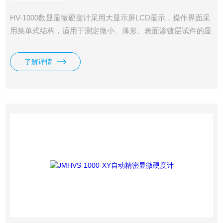
HV-1000数显显微硬度计采用大显示屏LCD显示，操作界面采
用菜单式结构，适用于测定微小、薄形、表面渗镀层试件的显
微硬度和测定玻璃、陶瓷、玛瑙、人造宝石等较脆而又硬材料
的努氏硬度。
了解详情