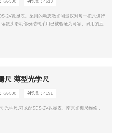
：
KA-300
浏览量：
4513
配SDS-2V数显表。采用的动态激光测量仪对每一把尺进行
。读数头滑动部份结构采用已被验证为可靠、耐用的五
长期稳定地在光栅尺上畅顺滑行。
和光栅尺 薄型光学尺
：
KA-500
浏览量：
4191
电子尺 光学尺,可以配SDS-2V数显表。南京光栅尺维修，